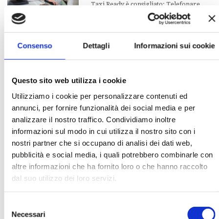
Taxi Ready è consigliato: Telefonare
direttamente (opzione suggerita),
oppure è possibile anche inviare un
messaggio specificando chiaramente: data e ora dell'appuntamento,
Consenso
Dettagli
Informazioni sui cookie
indirizzo: via, numero civico e…
Questo sito web utilizza i cookie
Tariffe/Rates
Utilizziamo i cookie per personalizzare contenuti ed
Tariffe 2026 attualmente in vigore dal
annunci, per fornire funzionalità dei social media e per
28/01/2025, approvate con delibera del
analizzare il nostro traffico. Condividiamo inoltre
comune di Mirano (Rif verbale n°11)
informazioni sul modo in cui utilizza il nostro sito con i
IMPORTANTE: il pagamento del servizio inizia sempre da Mirano,
sede da dove parte il…
nostri partner che si occupano di analisi dei dati web,
pubblicità e social media, i quali potrebbero combinarle con
altre informazioni che ha fornito loro o che hanno raccolto
Oggetti smarriti
dal suo utilizzo dei loro servizi.
Il titolare verifica sempre se si trovano
oggetti dimenticati o caduti accidentalmente a bordo. In ogni caso si
Selezione
Necessari
può contattare il numero 335 220977 per rivendicare lo
del