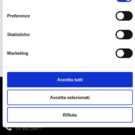
smarrimento di un…
consenso
Preferenze
Link Aeroporti
Statistiche
AEROPORTO MARCO POLO - VENEZIA
AEROPORTO CANOVA - TREVISO
Marketing
Accetta tutti
CONTATTI
Accetta selezionati
Maurizio Contro
Licenza n. 2 - MIRANO
Rifiuta
P.iva: 03777170279
Tel:
335 220977